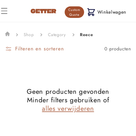
Meteen
naar de
Custom
content
Winkelwagen
Quote
Shop
Category
Reece
Filteren en sorteren
0 producten
Geen producten gevonden
Minder filters gebruiken of
alles verwijderen